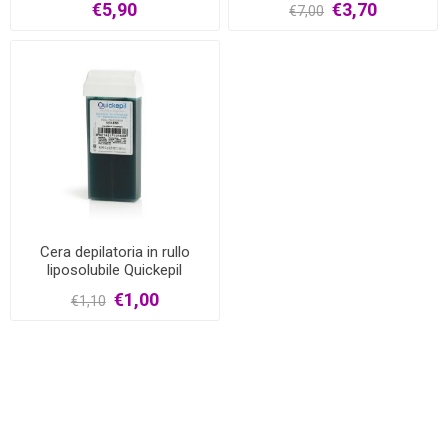
€5,90
€3,70
€7,00
Cera depilatoria in rullo
liposolubile Quickepil
€1,00
€1,10