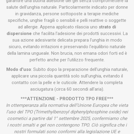
garantire una buona adesione del gel senza compromettere la
salute dell'unghia naturale. Particolarmente indicato per donne
in gravidanza, persone sottoposte a terapie mediche
specifiche, unghie fragili o sensibili e pelli reattive o soggette
ad allergie. Appena applicato rilascia uno
strato di
dispersione
che facilita l'adesione dei prodotti successivi. La
sua azione adesivante delicata prepara l'unghia in modo
sicuro, evitando irritazioni e preservando l'equilibrio naturale
della lamina ungueale. Non brucia, non emana odori forti ed è
perfetto anche per l'utilizzo frequente.
Modo d'uso
: Subito dopo la preparazione dell'unghia naturale,
applicare una piccola quantità solo sull'unghia, evitando il
contatto con la pelle e le cuticole. Attendere la completa
asciugatura (circa 60 secondi all'aria).
***ATTENZIONE - PRODOTTO TPO FREE***
In ottemperanza alla normativa dell’Unione Europea che vieta
l’uso del TPO (Trimethylbenzoyl diphenylphosphine oxide) nei
cosmetici a partire dal 1° settembre 2025, confermiamo che
i nostri smalti e gel non contengono TPO. Ciò significa che i
nostri formulati sono conformi alla legislazione UE e