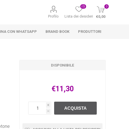
(0)
0
Profilo
Lista dei desideri
€0,00
INA CON WHATSAPP
BRAND BOOK
PRODUTTORI
DISPONIBILE
€11,30
i
ACQUISTA
h
otone