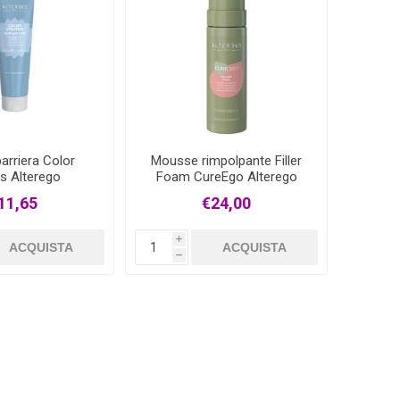
arriera Color
Mousse rimpolpante Filler
ies Alterego
Foam CureEgo Alterego
11,65
€24,00
i
ACQUISTA
ACQUISTA
h