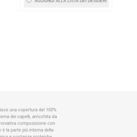
AGGIUNGI ALLA LISTA DEI DESIDERI
tisce una copertura del 100%
rna dei capelli, arricchita da
 Innovativa composizione con
è la parte più interna della
atinica e sostanze proteiche