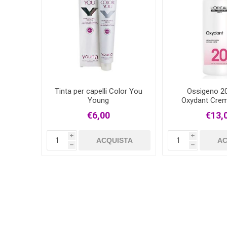
Tinta per capelli Color You
Ossigeno 20
Young
Oxydant Crem
Professi
€6,00
€13,
i
i
ACQUISTA
AC
h
h