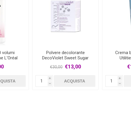
 volumi
Polvere decolorante
Crema b
e L'Oréal
DecoViolet Sweet Sugar
Utilit
onnel
Raywell
00
€13,00
€
€30,00
i
i
QUISTA
ACQUISTA
h
h