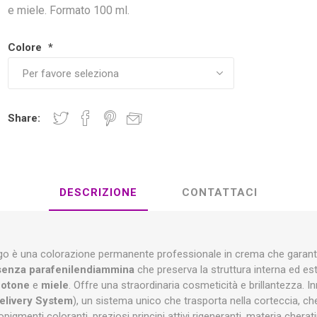
e miele. Formato 100 ml.
Colore
*
Share:
DESCRIZIONE
CONTATTACI
ego è una colorazione permanente professionale in crema che garan
senza parafenilendiammina
che preserva la struttura interna ed este
otone
e
miele
. Offre una straordinaria cosmeticità e brillantezza.
Delivery System
), un sistema unico che trasporta nella corteccia, che 
opigmenti coloranti, preziosi principi attivi rigeneranti, materia cher