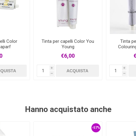
elli Color
Tinta per capelli Color You
Tinta pe
faparf
Young
Colourin
0
€6,00
i
i
QUISTA
ACQUISTA
h
h
Hanno acquistato anche
-57%