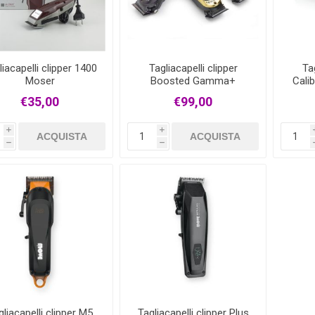
liacapelli clipper 1400
Tagliacapelli clipper
Tag
Moser
Boosted Gamma+
Cali
€35,00
€99,00
i
i
ACQUISTA
ACQUISTA
h
h
gliacapelli clipper M5
Tagliacapelli clipper Plus