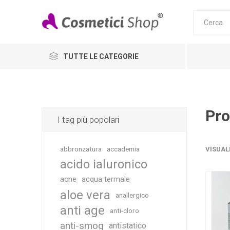
TUTTE LE CATEGORIE
Pro
I tag più popolari
abbronzatura
accademia
VISUAL
acido ialuronico
acne
acqua termale
aloe vera
anallergico
anti age
anti-cloro
anti-smog
antistatico