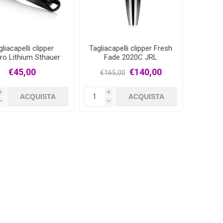
liacapelli clipper
Tagliacapelli clipper Fresh
bro Lithium Sthauer
Fade 2020C JRL
Xanitalia
€45,00
€140,00
€165,00
i
i
ACQUISTA
ACQUISTA
h
h