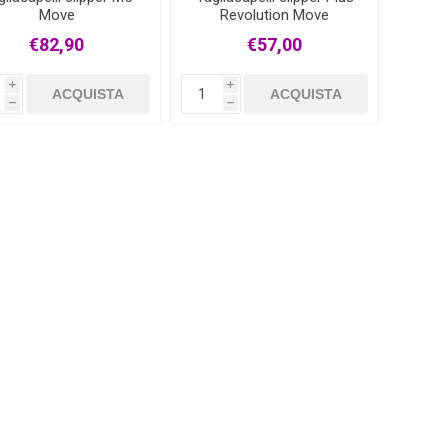
Move
Revolution Move
€82,90
€57,00
i
i
ACQUISTA
ACQUISTA
h
h