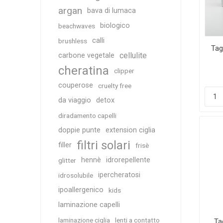
argan
bava di lumaca
biologico
beachwaves
calli
brushless
Tag
cellulite
carbone vegetale
cheratina
clipper
couperose
cruelty free
da viaggio
detox
diradamento capelli
doppie punte
extension ciglia
filtri solari
filler
frisè
hennè
idrorepellente
glitter
ipercheratosi
idrosolubile
ipoallergenico
kids
laminazione capelli
laminazione ciglia
lenti a contatto
Ta